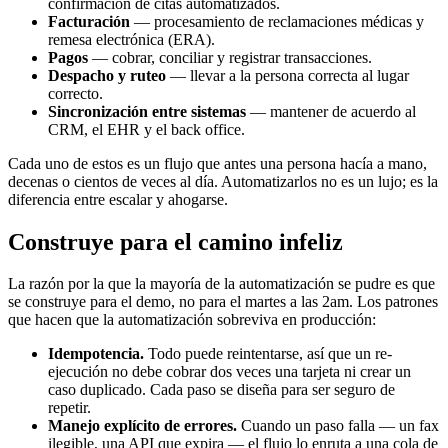
confirmación de citas automatizados.
Facturación
— procesamiento de reclamaciones médicas y
remesa electrónica (ERA).
Pagos
— cobrar, conciliar y registrar transacciones.
Despacho y ruteo
— llevar a la persona correcta al lugar
correcto.
Sincronización entre sistemas
— mantener de acuerdo al
CRM, el EHR y el back office.
Cada uno de estos es un flujo que antes una persona hacía a mano,
decenas o cientos de veces al día. Automatizarlos no es un lujo; es la
diferencia entre escalar y ahogarse.
Construye para el camino infeliz
La razón por la que la mayoría de la automatización se pudre es que
se construye para el demo, no para el martes a las 2am. Los patrones
que hacen que la automatización sobreviva en producción:
Idempotencia.
Todo puede reintentarse, así que un re-
ejecución no debe cobrar dos veces una tarjeta ni crear un
caso duplicado. Cada paso se diseña para ser seguro de
repetir.
Manejo explícito de errores.
Cuando un paso falla — un fax
ilegible, una API que expira — el flujo lo enruta a una cola de