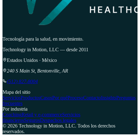
Tecnología para la salud, en movimiento.
Technology in Motion, LLC — desde 2011
Estados Unidos · México
240 S Main St, Bentonville, AR
(512) 827-8004
Mapa del sitio
Servicios
Productos
Casos
Por qué
Proceso
Contacto
Insights
Preguntas
frecuentes
Por industria
Coaching
Retail y e-commerce
Servicios
financieros
Seguros
Despachos legales
©
2026
Technology in Motion, LLC.
Todos los derechos
reservados.