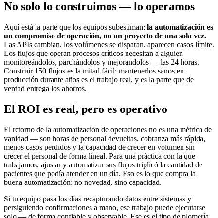
No solo lo construimos — lo operamos
Aquí está la parte que los equipos subestiman:
la automatización es
un compromiso de operación, no un proyecto de una sola vez.
Las APIs cambian, los volúmenes se disparan, aparecen casos límite.
Los flujos que operan procesos críticos necesitan a alguien
monitoreándolos, parchándolos y mejorándolos — las 24 horas.
Construir 150 flujos es la mitad fácil; mantenerlos sanos en
producción durante años es el trabajo real, y es la parte que de
verdad entrega los ahorros.
El ROI es real, pero es operativo
El retorno de la automatización de operaciones no es una métrica de
vanidad — son horas de personal devueltas, cobranza más rápida,
menos casos perdidos y la capacidad de crecer en volumen sin
crecer el personal de forma lineal. Para una práctica con la que
trabajamos, ajustar y automatizar sus flujos triplicó la cantidad de
pacientes que podía atender en un día. Eso es lo que compra la
buena automatización: no novedad, sino capacidad.
Si tu equipo pasa los días recapturando datos entre sistemas y
persiguiendo confirmaciones a mano, ese trabajo puede ejecutarse
solo — de forma confiable y observable. Ese es el tipo de plomería