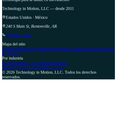
Technology in Motion, LLC — desde 2011
Estados Unidos · México
240 S Main St, Bentonville, AR
(512) 827-8004
Mapa del sitio
Servicios
Productos
Casos
Por qué
Proceso
Contacto
Insights
Preguntas
frecuentes
Por industria
Coaching
Retail y e-commerce
Servicios
financieros
Seguros
Despachos legales
©
2026
Technology in Motion, LLC.
Todos los derechos
reservados.