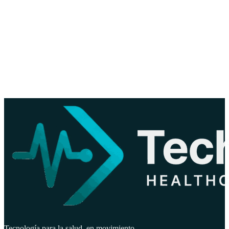
Operación continua, monitoreo, mantenimiento y mejoras para tus
sistemas en producción.
Saber más
→
◆
Consultoría y refuerzo de equipo
Asesoría técnica y de arquitectura, más ingenieros dedicados para
extender tu equipo.
Saber más
→
Tecnología para la salud, en movimiento.