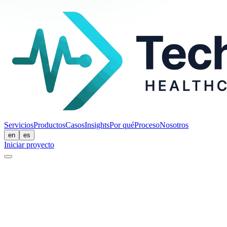
Servicios
Productos
Casos
Insights
Por qué
Proceso
Nosotros
en
es
Iniciar proyecto